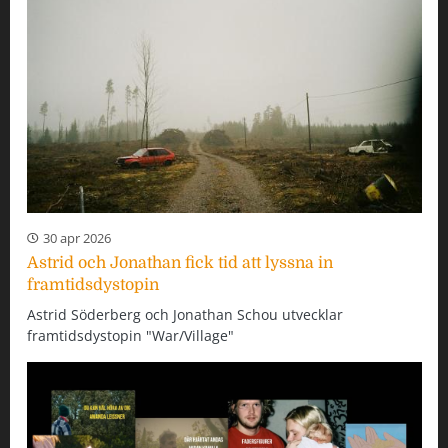
30 apr 2026
Astrid och Jonathan fick tid att lyssna in
framtidsdystopin
Astrid Söderberg och Jonathan Schou utvecklar
framtidsdystopin "War/Village"