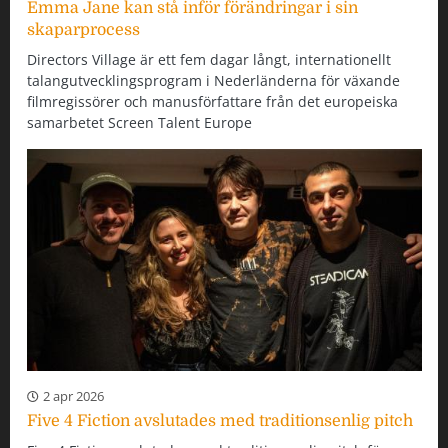
Emma Jane kan stå inför förändringar i sin
skaparprocess
Directors Village är ett fem dagar långt, internationellt
talangutvecklingsprogram i Nederländerna för växande
filmregissörer och manusförfattare från det europeiska
samarbetet Screen Talent Europe
2 apr 2026
Five 4 Fiction avslutades med traditionsenlig pitch