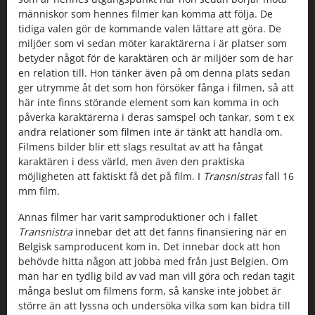
människor som hennes filmer kan komma att följa. De
tidiga valen gör de kommande valen lättare att göra. De
miljöer som vi sedan möter karaktärerna i är platser som
betyder något för de karaktären och är miljöer som de har
en relation till. Hon tänker även på om denna plats sedan
ger utrymme åt det som hon försöker fånga i filmen, så att
här inte finns störande element som kan komma in och
påverka karaktärerna i deras samspel och tankar, som t ex
andra relationer som filmen inte är tänkt att handla om.
Filmens bilder blir ett slags resultat av att ha fångat
karaktären i dess värld, men även den praktiska
möjligheten att faktiskt få det på film. I
Transnistras
fall 16
mm film.
Annas filmer har varit samproduktioner och i fallet
Transnistra
innebar det att det fanns finansiering när en
Belgisk samproducent kom in. Det innebar dock att hon
behövde hitta någon att jobba med från just Belgien. Om
man har en tydlig bild av vad man vill göra och redan tagit
många beslut om filmens form, så kanske inte jobbet är
större än att lyssna och undersöka vilka som kan bidra till