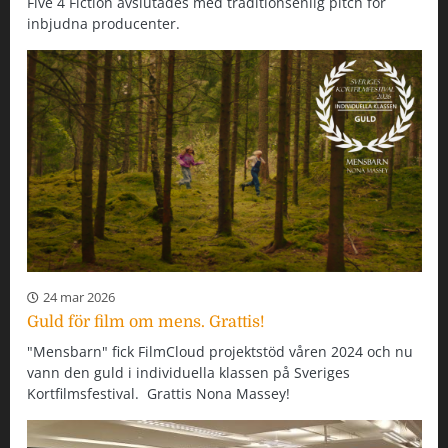
Five 4 Fiction avslutades med traditionsenlig pitch för
inbjudna producenter.
24 mar 2026
Guld för film om mens. Grattis!
"Mensbarn" fick FilmCloud projektstöd våren 2024 och nu
vann den guld i individuella klassen på Sveriges
Kortfilmsfestival. Grattis Nona Massey!