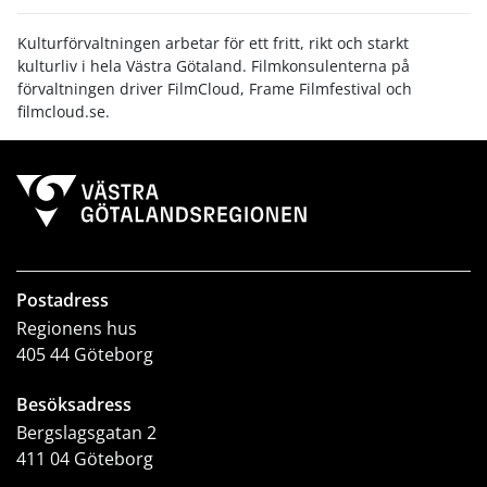
Kulturförvaltningen arbetar för ett fritt, rikt och starkt
kulturliv i hela Västra Götaland. Filmkonsulenterna på
förvaltningen driver FilmCloud, Frame Filmfestival och
filmcloud.se.
Postadress
Regionens hus
405 44 Göteborg
Besöksadress
Bergslagsgatan 2
411 04 Göteborg