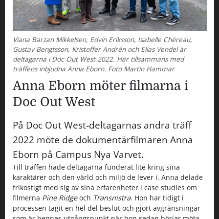
Viana Barzan Mikkelsen, Edvin Eriksson, Isabelle Chéreau,
Gustav Bengtsson, Kristoffer Andrén och Elias Vendel är
deltagarna i Doc Out West 2022. Här tillsammans med
träffens inbjudna Anna Eborn. Foto Martin Hammar
Anna Eborn möter filmarna i
Doc Out West
På Doc Out West-deltagarnas andra träff
2022 möte de dokumentärfilmaren Anna
Eborn på Campus Nya Varvet.
Till träffen hade deltagarna funderat lite kring sina
karaktärer och den värld och miljö de lever i. Anna delade
frikostigt med sig av sina erfarenheter i case studies om
filmerna
Pine Ridge
och
Transnistra
. Hon har tidigt i
processen tagit en hel del beslut och gjort avgränsningar
som är hennes utgångspunkt när hon sedan börjar möta