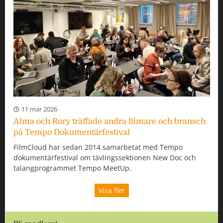
11 mar 2026
Alma och Rory träffade andra filmare och bransch
på Tempo Dokumentärfestival
FilmCloud har sedan 2014 samarbetat med Tempo
dokumentärfestival om tävlingssektionen New Doc och
talangprogrammet Tempo MeetUp.
Visa fler