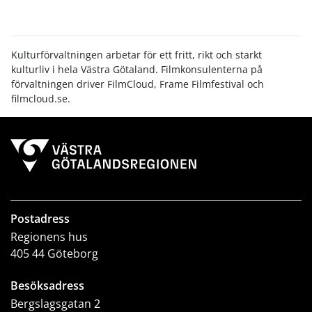
Kulturförvaltningen arbetar för ett fritt, rikt och starkt
kulturliv i hela Västra Götaland. Filmkonsulenterna på
förvaltningen driver FilmCloud, Frame Filmfestival och
filmcloud.se.
Postadress
Regionens hus
405 44 Göteborg
Besöksadress
Bergslagsgatan 2