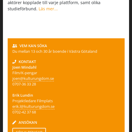
aktörer kopplade till varje plattform, samt olika
studieförbund.
Läs mer...
VEM KAN SÖKA
Du mellan 13 och 30 år boende i Västra Götaland
KONTAKT
Joen Windahl
Film/K-pengar
joen@kulturungdom.se
0707-36 33 28
Erik Lundin
Projektledare Filmplats
erik.l@kulturungdom.se
0702-42 37 68
ANSÖKAN