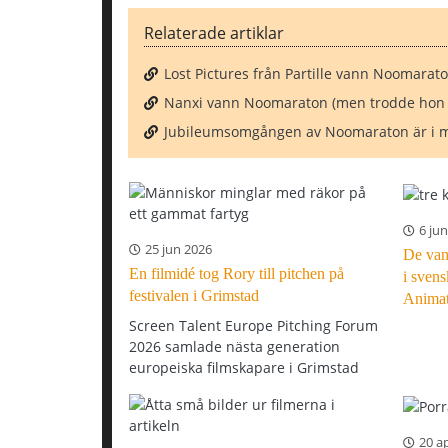
Relaterade artiklar
Lost Pictures från Partille vann Noomaraton
Nanxi vann Noomaraton (men trodde hon fi
Jubileumsomgången av Noomaraton är i m
6 ju
25 jun 2026
De van
En filmidé tog Rory till pitchen på
i sven
festivalen i Grimstad
Animat
Screen Talent Europe Pitching Forum
2026 samlade nästa generation
europeiska filmskapare i Grimstad
20 a