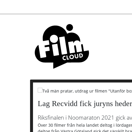
Huvudmeny
Lag Recvidd fick juryns heder
Riksfinalen i Noomaraton 2021 gick av 
Över 30 filmer från hela landet deltog i lördag
deltog från Västra Götaland gick det särskilt b