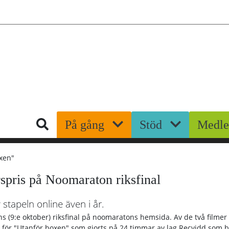
Hoppa
till
huvudinnehåll
Sök
På gång
Stöd
Medl
spris på Noomaraton riksfinal
stapeln online även i år.
ens (9:e oktober) riksfinal på noomaratons hemsida. Av de två filme
ra för "Utanför boxen" som gjorts på 24 timmar av lag Recvidd som 