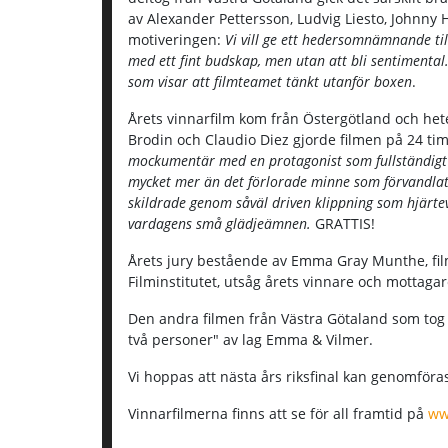
av Alexander Pettersson, Ludvig Liesto, Johnny
motiveringen:
Vi vill ge ett hedersomnämnande til
med ett fint budskap, men utan att bli sentimental
som visar att filmteamet tänkt utanför boxen
.
Årets vinnarfilm kom från Östergötland och het
Brodin och Claudio Diez gjorde filmen på 24 t
mockumentär med en protagonist som fullständigt 
mycket mer än det förlorade minne som förvandlat h
skildrade genom såväl driven klippning som hjärtev
vardagens små glädjeämnen.
GRATTIS!
Årets jury bestående av Emma Gray Munthe, film
Filminstitutet, utsåg årets vinnare och mottag
Den andra filmen från Västra Götaland som tog s
två personer" av lag Emma & Vilmer.
Vi hoppas att nästa års riksfinal kan genomföra
Vinnarfilmerna finns att se för all framtid på
ww