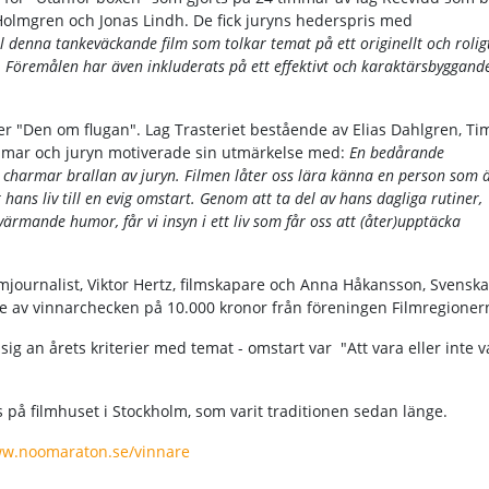
 Holmgren och Jonas Lindh. De fick juryns hederspris med
l denna tankeväckande film som tolkar temat på ett originellt och roligt
. Föremålen har även inkluderats på ett effektivt och karaktärsbyggande
er "Den om flugan". Lag Trasteriet bestående av Elias Dahlgren, Ti
immar och juryn motiverade sin utmärkelse med:
En bedårande
charmar brallan av juryn. Filmen låter oss lära känna en person som ä
ans liv till en evig omstart. Genom att ta del av hans dagliga rutiner,
ärmande humor, får vi insyn i ett liv som får oss att (åter)upptäcka
journalist, Viktor Hertz, filmskapare och Anna Håkansson, Svenska
are av vinnarchecken på 10.000 kronor från föreningen Filmregioner
ig an årets kriterier med temat - omstart var "Att vara eller inte v
s på filmhuset i Stockholm, som varit traditionen sedan länge.
w.noomaraton.se/vinnare