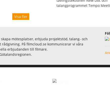
tävlingssektionen New Doc och
talangprogrammet Tempo Meet
Visa fler
Föl
 skapa mötesplatser, erbjuda projektstöd, talang- och
 rådgivning. På filmcloud.se kommunicerar vi våra
ella erbjudanden till filmare.
Anm
a Götalandsregionen.