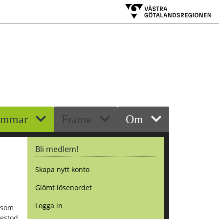
emmar
Frame
Om
Bli medlem!
Skapa nytt konto
Glömt lösenordet
Logga in
r som
bestod