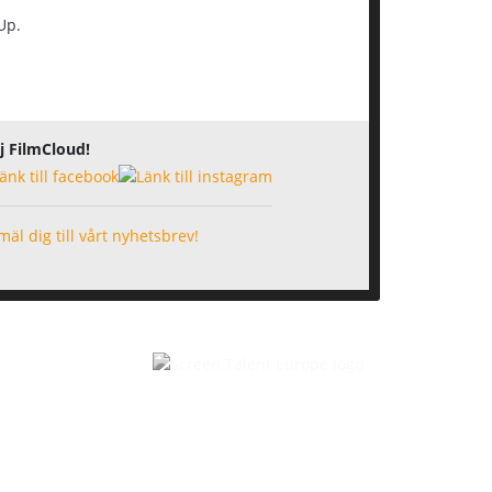
Up.
j FilmCloud!
äl dig till vårt nyhetsbrev!