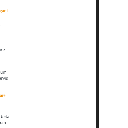
gar i
r
are
are
rbetat
 om