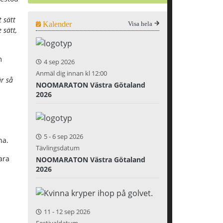
 sätt
Kalender
Visa hela
 sätt,
m
4 sep 2026
Anmäl dig innan kl 12:00
r så
NOOMARATON Västra Götaland
2026
5
-
6 sep 2026
na.
Tävlingsdatum
ara
NOOMARATON Västra Götaland
2026
11
-
12 sep 2026