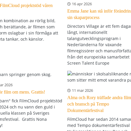
16 apr 2026
 FilmCloud projektstöd våren
Emma Jane kan stå inför förändrin
sin skaparprocess
n kombination av rörlig bild,
Directors Village är ett fem daga
ch berättande, är filmen som
långt, internationellt
orm oslagbar i sin förmåga att
talangutvecklingsprogram i
ta tankar, och känslor.
Nederländerna för växande
filmregissörer och manusförfatt
från det europeiska samarbetet
Screen Talent Europe
ar 2026
11 mar 2026
ör film om mens. Grattis!
Alma och Rory träffade andra film
arn" fick FilmCloud projektstöd
och bransch på Tempo
2024 och nu vann den guld i
Dokumentärfestival
duella klassen på Sveriges
lmsfestival. Grattis Nona
FilmCloud har sedan 2014 sama
y!
med Tempo dokumentärfestival