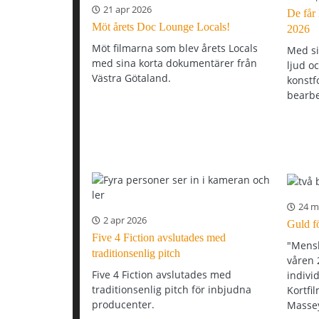
21 apr 2026
De får
Möt årets Doc Lounge Locals!
2026
Möt filmarna som blev årets Locals
Med si
med sina korta dokumentärer från
ljud o
Västra Götaland.
konstf
bearbe
24 m
2 apr 2026
Guld f
Five 4 Fiction avslutades med
"Mensb
traditionsenlig pitch
våren 
Five 4 Fiction avslutades med
indivi
traditionsenlig pitch för inbjudna
Kortfi
producenter.
Masse