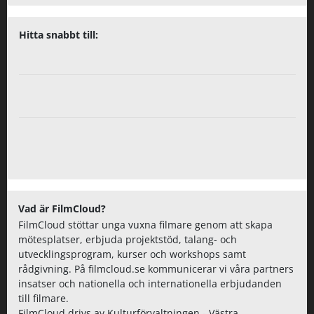
Hitta snabbt till:
Vad är FilmCloud?
FilmCloud stöttar unga vuxna filmare genom att skapa
mötesplatser, erbjuda projektstöd, talang- och
utvecklingsprogram, kurser och workshops samt
rådgivning. På filmcloud.se kommunicerar vi våra partners
insatser och nationella och internationella erbjudanden
till filmare.
FilmCloud drivs av Kulturförvaltningen - Västra