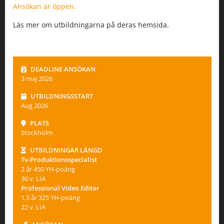
Ansökan är öppen.
Läs mer om utbildningarna på deras hemsida.
DEADLINE ANSÖKAN
3 maj 2026
UTBILDNINGSSTART
Aug 2026
PLATS
Stockholm
UTBILDNINGAR LÄNGD
Tv-Produktionsspecialist
2 år 450 YH-poäng
30 v. LIA
Professional Video Editor
1,5 år 325 YH-poäng
22 v. LIA