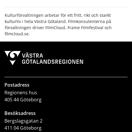
Kulturförvaltningen arbetar för ett fritt, rikt och starkt
kulturliv i hela Västra Götaland. Filmkonsulenterna på
förvaltningen driver FilmCloud, Frame Filmfestival och
filmcloud.se.
Postadress
Regionens hus
405 44 Göteborg
Besöksadress
Bergslagsgatan 2
411 04 Göteborg