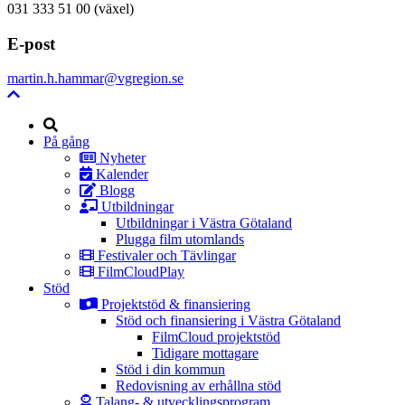
031 333 51 00 (växel)
E-post
martin.h.hammar@vgregion.se
Sök
På gång
Nyheter
Kalender
Blogg
Utbildningar
Utbildningar i Västra Götaland
Plugga film utomlands
Festivaler och Tävlingar
FilmCloudPlay
Stöd
Projektstöd & finansiering
Stöd och finansiering i Västra Götaland
FilmCloud projektstöd
Tidigare mottagare
Stöd i din kommun
Redovisning av erhållna stöd
Talang- & utvecklingsprogram