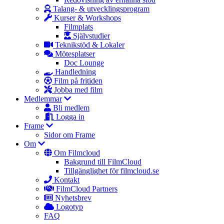
Talang- & utvecklingsprogram
Kurser & Workshops
Filmplats
Självstudier
Teknikstöd & Lokaler
Mötesplatser
Doc Lounge
Handledning
Film på fritiden
Jobba med film
Medlemmar
Bli medlem
Logga in
Frame
Sidor om Frame
Om
Om Filmcloud
Bakgrund till FilmCloud
Tillgänglighet för filmcloud.se
Kontakt
FilmCloud Partners
Nyhetsbrev
Logotyp
FAQ