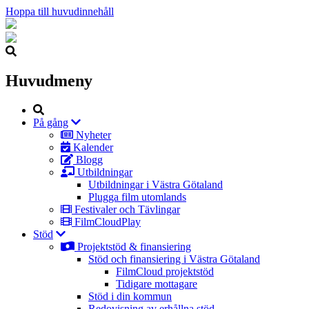
Hoppa till huvudinnehåll
Huvudmeny
Sök
På gång
Nyheter
Kalender
Blogg
Utbildningar
Utbildningar i Västra Götaland
Plugga film utomlands
Festivaler och Tävlingar
FilmCloudPlay
Stöd
Projektstöd & finansiering
Stöd och finansiering i Västra Götaland
FilmCloud projektstöd
Tidigare mottagare
Stöd i din kommun
Redovisning av erhållna stöd