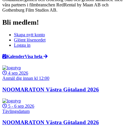
våra partners i filmbranschen RedRental by Maan AB och
Gothenburg Film Studios AB.
Bli medlem!
Skapa nytt konto
Glömt lösenordet
Logga in
Kalender
Visa hela
4 sep 2026
Anmäl dig innan kl 12:00
NOOMARATON Västra Götaland 2026
5
-
6 sep 2026
Tävlingsdatum
NOOMARATON Västra Götaland 2026