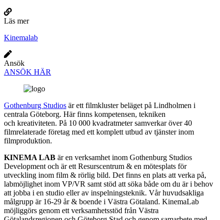
Läs mer
Kinemalab
Ansök
ANSÖK HÄR
Gothenburg Studios
är ett filmkluster beläget på Lindholmen i
centrala Göteborg. Här finns kompetensen, tekniken
och kreativiteten. På 10 000 kvadratmeter samverkar över 40
filmrelaterade företag med ett komplett utbud av tjänster inom
filmproduktion.
KINEMA LAB
är en verksamhet inom Gothenburg Studios
Development och är ett Resurscentrum & en mötesplats för
utveckling inom film & rörlig bild. Det finns en plats att verka på,
labmöjlighet inom VP/VR samt stöd att söka både om du är i behov
att jobba i en studio eller av inspelningsteknik. Vår huvudsakliga
målgrupp är 16-29 år & boende i Västra Götaland. KinemaLab
möjliggörs genom ett verksamhetsstöd från Västra
Götalandsregionen och Göteborg Stad och genom samarbete med