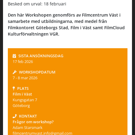
Besked om urval: 18 februari
Den här Workshopen genomförs av Filmcentrum Väst i
samarbete med utbildningarna, med medel från
Filmkontoret Göteborgs Stad, Film i Väst samt FilmCloud
Kulturförvaltningen VGR.
SISTA ANSÖKNINGSDAG
17 feb 2026
WORKSHOPDATUM
7
-
8 mar 2026
PLATS
Film i Väst
Kungsgatan 7
Göteborg
KONTAKT
Frågor om workshop?
Adam Starsmark
filmcentrumvast.info@gmail.com