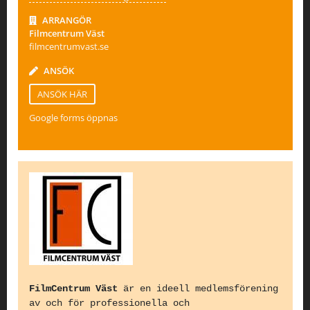
ARRANGÖR
Filmcentrum Väst
filmcentrumvast.se
ANSÖK
ANSÖK HÄR
Google forms öppnas
FilmCentrum Väst
är en ideell medlemsförening
av och för professionella och