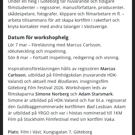
Under en helg i Göteborg får nuvarande och tidigare
filmstudenter – regissörer, manusförfattare, producenter,
skådespelare, fotografer, klippare och filmarbetare m fl. –
arbeta tillsammans för att skapa kortfilm i raketfart och
knyta kontakter med andra talanger i Västsverige.
Datum för workshophelg
Lör 7 mar – Föreläsning med Marcus Carlsson,
idéutveckling och inspelning.
Sön 8 mar – Fortsatt inspelning, redigering och visning.
Inspirationsföreläsningen hålls av regissören
Marcus
Carlsson
, utbildad på Filmhögskolan (nuvarande HDK-
Valand) och aktuell med
Biodlaren
, invigningsfilm
Göteborg Film Festival 2026. Workshopen leds av
filmskaparna
Simone Norberg
och
Adam Starsmark
.
Simone är utbildad på HDK-Valand och har bl.a. regisserat
den Guldbaggenominerade kortfilmen
Bad Lesbian
. Adam
är utbildad på YRGO och var i höstas nominerad till 1KM
Film på Stockholm Filmfestival med sin kortfilm
Vaka
.
Plats:
Film i Väst, Kungsgatan 7, Göteborg