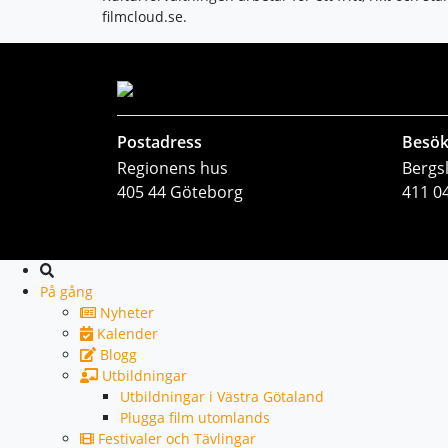
filmcloud.se.
Postadress
Besök
Regionens hus
Bergs
405 44 Göteborg
411 0
Sök
På gång
Nyheter
Kalender
Blogg
Utbildningar
Utbildningar i Västra Götaland
Plugga film utomlands
Festivaler och Tävlingar