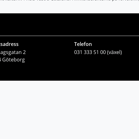
sadress
Telefon
lagsgatan 2
031 333 51 00 (växel)
4 Göteborg