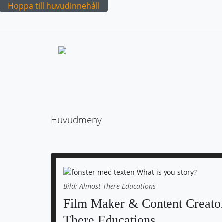
Hoppa till huvudinnehåll
Huvudmeny
Bild: Almost There Educations
Film Maker & Content Creato
There Educations