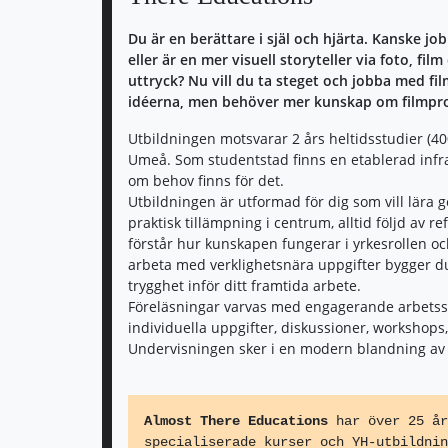
Du är en berättare i själ och hjärta. Kanske j
eller är en mer visuell storyteller via foto, fil
uttryck? Nu vill du ta steget och jobba med film
idéerna, men behöver mer kunskap om filmpro
Utbildningen motsvarar 2 års heltidsstudier (40
Umeå. Som studentstad finns en etablerad infr
om behov finns för det.
Utbildningen är utformad för dig som vill lära 
praktisk tillämpning i centrum, alltid följd av ref
förstår hur kunskapen fungerar i yrkesrollen o
arbeta med verklighetsnära uppgifter bygger d
trygghet inför ditt framtida arbete.
Föreläsningar varvas med engagerande arbetss
individuella uppgifter, diskussioner, workshop
Undervisningen sker i en modern blandning av 
Almost There Educations
har över 25 år
specialiserade kurser och YH-utbildnin