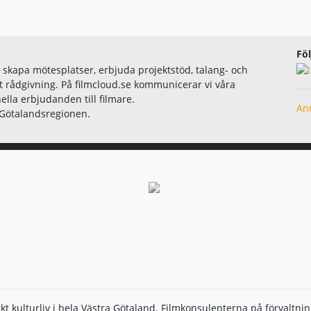
Föl
 skapa mötesplatser, erbjuda projektstöd, talang- och
 rådgivning. På filmcloud.se kommunicerar vi våra
ella erbjudanden till filmare.
Anm
a Götalandsregionen.
tarkt kulturliv i hela Västra Götaland. Filmkonsulenterna på förvaltn