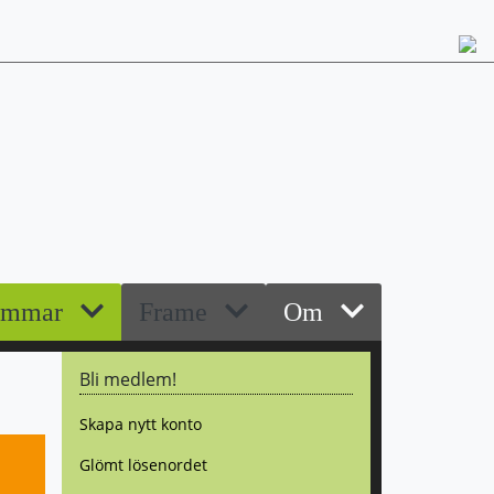
emmar
Frame
Om
Bli medlem!
Skapa nytt konto
Glömt lösenordet