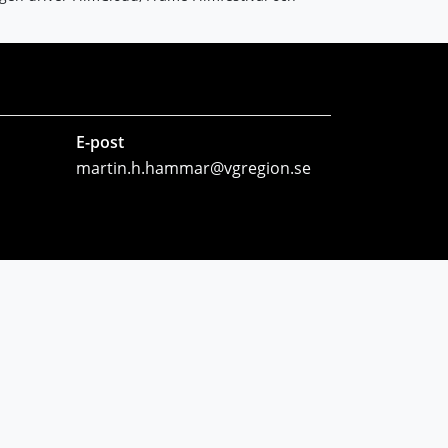
E-post
martin.h.hammar@vgregion.se