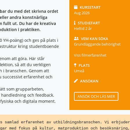
KURSSTART
obbar du med det skrivna ordet
Aug 2026
m eller andra konstnärliga
STUDIEFART
 fullt ut. Du har de kreativa
Heltid 2 år
duktion i praktiken.
VEM KAN SÖKA
0 YH-poäng) och ges på plats i
Grundläggande behörighet
astruktur kring studentboende
Viss filmerfarenhet
genom att göra. Här står
lektion, så att du verkligen
PLATS
ch i branschen. Genom att
Umeå
u successivt erfarenhet och
ANSÖKAN
ätt som grupparbeten,
s, handledning och feedback.
ANSÖK OCH LÄS MER
fysiska och digitala moment.
s samlad erfarenhet av utbildningsbranschen. Vi erbjuder
gar med fokus på kultur, matproduktion och besöksnäring,