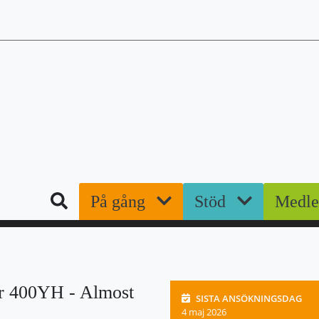
Sök
På gång
Stöd
Medl
r 400YH - Almost
SISTA ANSÖKNINGSDAG
4 maj 2026