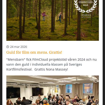
24 mar 2026
Guld för film om mens. Grattis!
"Mensbarn" fick FilmCloud projektstöd våren 2024 och nu
vann den guld i individuella klassen på Sveriges
Kortfilmsfestival. Grattis Nona Massey!