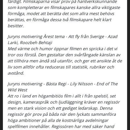
färdigt. Filmskaparna visar prov på hantverkskunnande
som kompletterar en filmskapares kanske allra viktigaste
förmåga, modet att berätta det som allra mest behövs
berättas, en förmåga dessa två filmskapare helt klart
besitter.
Juryns motivering Årest tema - Att fly från Sverige - Azad
Larki, Roozbeh Behtaji
Med värme och humor öppnar filmen en spricka i det vi
tror oss förstå. Den gestaltar den svårfångade känslan av
att tillhöra men ändå stå utanför, och ger ett ansikte åt de
liv som alltför ofta reduceras till statistik, rubriker och
avstånd.
Juryns motivering - Bästa Regi - Lily Nilsson - End of The
Wild West
Att ro i land en högambitiös film i allt i från spelstil, set
design, kameraspråk och ljudläggning kräver en regissör
men en stark vision och ett gediget ledarskap. Denna
regissör gör prov på båda när den lyckats sammanföra
höga ambitioner på alla de kostnärliga avdelningar
spelfilmen innehåller. Regissören har med säker hand