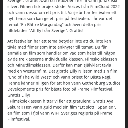
Sverige". Grattis Azad och Roozbeh! för ni vann ju faktiskt
silver. Filmen fick projektstödet Voices från FilmCloud 2022
och vann dessutom ett pris till. Varje år har festivalen ett
nytt tema som kan ge ett pris på festivalen. I år var det
temat ”En Bättre Morgondag” och även detta pris
tilldelades "Att fly från Sverige". Grattis!
Att festivalen har ett tema betyder inte att du inte kan
tävla med filmer som inte anknyter till temat. Du får
anmäla en film som handlar om vad som helst till någon
av de tre klasserna Individuella klassen, Filmskoleklassen
och Minutfilmsklassen. Därför kan man självklart tävla
med en Westernfilm. Det gjorde Lilly Nilsson med sin film
"End of The Wild West" och vann priset för Bästa Regi.
Henne känner ni igen för att hon vann Gothenburg Studios
Developments pris för bästa foto på Frame Filmfestival.
Grattis Lilly!
I Filmskoleklassen hittar vi fler att gratulera: Grattis Aya
Sakurai! Hon vann guld med sin film "Ett slott i Spanien",
en film som i fjol vann WIFT Sveriges regipris på Frame
Filmfestival.