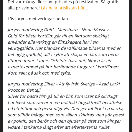
Det var många fler som prisades på festivalen. Så grattis
alla prisvinnare!
Läs hela prislistan här...
Läs juryns motiveringar nedan
Juryns motivering Guld - Mensbarn - Nona Massey
Guld för bästa kortfilm går till en film som skickligt
använder alla verktyg en filmskapare har i sin
verktygslåda. Här blandas de välfilmade bilderna med en
behaglig ljudbild, allt i syfte att skapa en film som berör
tittaren innerst inne. Och inte bara det, filmen är ett
expertexempel på hur berättande fungerar i kortfilmer:
Kort, rakt på sak och med syfte.
Juryns motivering Silver - Att fly från Sverige - Azad Larki,
Roozbeh Behtaji
Silver för bästa film gå till en film som visar på skickligt
hantverk som ramar in en politiskt högaktuellt berättelse
på ett intimt och personligt vis. Den ger inblick i en vardag
som tillhör många men som sällan skildras, den gör poesi
av politik, den berör och den bjuder på citat som klingar
vidare i tankarna långt efter att eftertexterna rullat