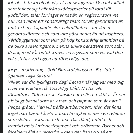
lotsat sitt team till att våga ta ut svängarna. Den lekfullhet
som infiner sig i allt från skådespeleriet till fotot till
ljudbilden, talar för inget annat än en regissör som vet
hur man leder ett konstnärligt team för att genomföra en
unik och nyskapande film. Lekfullheten som skiner
genom skärmen och som inte göra annat än att inspirera.
Världbyggandet som vilar på hög konstnärlig ambition på
de olika avdelningarna. Denna unika berättelse som står i
dialog med vår nutid, kräver en regissör som vet vad den
vill och har verktygen att förverkliga det.
Juryns motivering - Guld Filmskoleklassen - Ett slott i
Spenien - Aya Sakurai
Vilken var din lyckligaste dag? Det var när jag var med dig.
Livet var enklare då. Oskyldigt blått. Nu har allt
förändrats. Tiden rusar. Kanske har rollerna skiftat. Är det
plötsligt barnet som är vuxen och pappan som är barn?
Pappa gråter. Han vill träffa sitt barnbarn. Men det finns
inget barnbarn. I årets vinnarfilm dyker vi ner i en relation
som skildras varsamt och ömt. Där dåtid, nutid och
framtid möts i minnesfragment och drömmar. Barnet och
föräldern älskar varandra – men där finns också ett