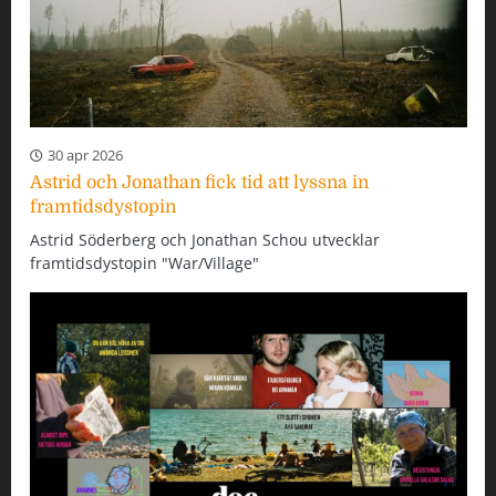
30 apr 2026
Astrid och Jonathan fick tid att lyssna in
framtidsdystopin
Astrid Söderberg och Jonathan Schou utvecklar
framtidsdystopin "War/Village"