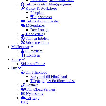
Talang- & utvecklingsprogram
Kurser & Workshops
Filmplats
Självstudier
Teknikstöd & Lokaler
Mötesplatser
Doc Lounge
Handledning
Film på fritiden
Jobba med film
Medlemmar
Bli medlem
Logga in
Frame
Sidor om Frame
Om
Om Filmcloud
Bakgrund till FilmCloud
Tillgänglighet för filmcloud.se
Kontakt
FilmCloud Partners
Nyhetsbrev
Logotyp
FAQ