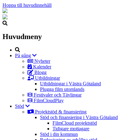
Hoppa till huvudinnehåll
Huvudmeny
Sök
På gång
Nyheter
Kalender
Blogg
Utbildningar
Utbildningar i Västra Götaland
Plugga film utomlands
Festivaler och Tävlingar
FilmCloudPlay
Stöd
Projektstöd & finansiering
Stöd och finansiering i Västra Götaland
FilmCloud projektstöd
Tidigare mottagare
Stöd i din kommun
Redovisning av erhållna stöd