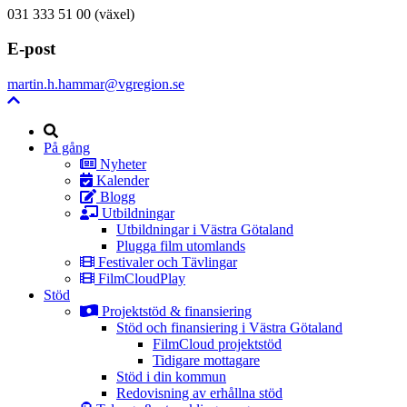
031 333 51 00 (växel)
E-post
martin.h.hammar@vgregion.se
Sök
På gång
Nyheter
Kalender
Blogg
Utbildningar
Utbildningar i Västra Götaland
Plugga film utomlands
Festivaler och Tävlingar
FilmCloudPlay
Stöd
Projektstöd & finansiering
Stöd och finansiering i Västra Götaland
FilmCloud projektstöd
Tidigare mottagare
Stöd i din kommun
Redovisning av erhållna stöd