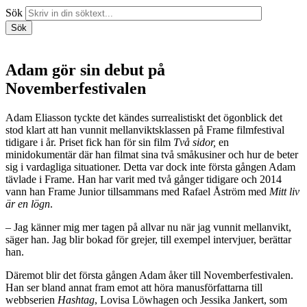
Sök
Sök
Adam gör sin debut på
Novemberfestivalen
Adam Eliasson tyckte det kändes surrealistiskt det ögonblick det
stod klart att han vunnit mellanviktsklassen på Frame filmfestival
tidigare i år. Priset fick han för sin film
Två sidor,
en
minidokumentär där han filmat sina två småkusiner och hur de beter
sig i vardagliga situationer. Detta var dock inte första gången Adam
tävlade i Frame. Han har varit med två gånger tidigare och 2014
vann han Frame Junior tillsammans med Rafael Åström med
Mitt liv
är en lögn
.
– Jag känner mig mer tagen på allvar nu när jag vunnit mellanvikt,
säger han. Jag blir bokad för grejer, till exempel intervjuer, berättar
han.
Däremot blir det första gången Adam åker till Novemberfestivalen.
Han ser bland annat fram emot att höra manusförfattarna till
webbserien
Hashtag
, Lovisa Löwhagen och Jessika Jankert, som