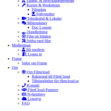
Talang- & utvecklingsprogram
Kurser & Workshops
Filmplats
Självstudier
Teknikstöd & Lokaler
Mötesplatser
Doc Lounge
Handledning
Film på fritiden
Jobba med film
Medlemmar
Bli medlem
Logga in
Frame
Sidor om Frame
Om
Om Filmcloud
Bakgrund till FilmCloud
Tillgänglighet för filmcloud.se
Kontakt
FilmCloud Partners
Nyhetsbrev
Logotyp
FAQ