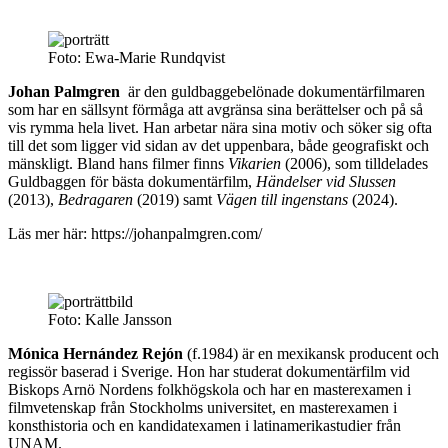
Foto: Ewa-Marie Rundqvist
Johan Palmgren
är den guldbaggebelönade dokumentärfilmaren
som har en sällsynt förmåga att avgränsa sina berättelser och på så
vis rymma hela livet. Han arbetar nära sina motiv och söker sig ofta
till det som ligger vid sidan av det uppenbara, både geografiskt och
mänskligt. Bland hans filmer finns
Vikarien
(2006), som tilldelades
Guldbaggen för bästa dokumentärfilm,
Händelser vid Slussen
(2013),
Bedragaren
(2019) samt
Vägen till ingenstans
(2024).
Läs mer här: https://johanpalmgren.com/
Foto: Kalle Jansson
Mónica Hernández Rejón
(f.1984) är en mexikansk producent och
regissör baserad i Sverige. Hon har studerat dokumentärfilm vid
Biskops Arnö Nordens folkhögskola och har en masterexamen i
filmvetenskap från Stockholms universitet, en masterexamen i
konsthistoria och en kandidatexamen i latinamerikastudier från
UNAM.