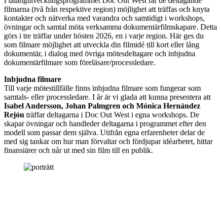
I talangutvecklingsprogrammet Doc Out West får de deltagande
filmarna (två från respektive region) möjlighet att träffas och knyta
kontakter och nätverka med varandra och samtidigt i workshops,
övningar och samtal möta verksamma dokumentärfilmskapare. Detta
görs i tre träffar under hösten 2026, en i varje region. Här ges du
som filmare möjlighet att utveckla din filmidé till kort eller lång
dokumentär, i dialog med övriga mötesdeltagare och inbjudna
dokumentärfilmare som föreläsare/processledare.
Inbjudna filmare
Till varje mötestillfälle finns inbjudna filmare som fungerar som
samtals- eller processledare. I år är vi glada att kunna presentera att
Isabel Andersson, Johan Palmgren och Mónica Hernández
Rejón
träffar deltagarna i Doc Out West i egna workshops. De
skapar övningar och handleder deltagarna i programmet efter den
modell som passar dem själva. Utifrån egna erfarenheter delar de
med sig tankar om hur man förvaltar och fördjupar idéarbetet, hittar
finansiärer och når ut med sin film till en publik.