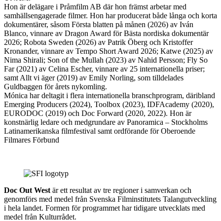
Hon är delägare i Pråmfilm AB där hon främst arbetar med
samhällsengagerade filmer. Hon har producerat både långa och korta
dokumentärer, såsom Första blatten på månen (2026) av Iván
Blanco, vinnare av Dragon Award för Bästa nordiska dokumentär
2026; Robota Sweden (2026) av Patrik Öberg och Kristoffer
Kronander, vinnare av Tempo Short Award 2026; Katwe (2025) av
Nima Shirali; Son of the Mullah (2023) av Nahid Persson; Fly So
Far (2021) av Celina Escher, vinnare av 25 internationella priser;
samt Allt vi äger (2019) av Emily Norling, som tilldelades
Guldbaggen för årets nykomling.
Mónica har deltagit i flera internationella branschprogram, däribland
Emerging Producers (2024), Toolbox (2023), IDFAcademy (2020),
EURODOC (2019) och Doc Forward (2020, 2022). Hon är
konstnärlig ledare och medgrundare av Panoramica – Stockholms
Latinamerikanska filmfestival samt ordförande för Oberoende
Filmares Förbund
Doc Out West
är ett resultat av tre regioner i samverkan och
genomförs med medel från Svenska Filminstitutets Talangutveckling
i hela landet. Formen för programmet har tidigare utvecklats med
medel från Kulturrådet.