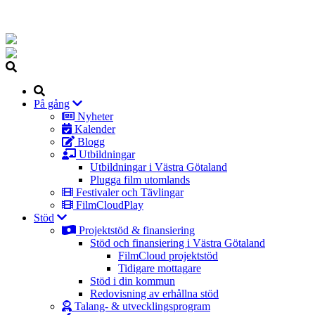
Hoppa
till
huvudinnehåll
Sök
På gång
Huvudmeny
Nyheter
Kalender
Blogg
Utbildningar
Utbildningar i Västra Götaland
Plugga film utomlands
Festivaler och Tävlingar
FilmCloudPlay
Stöd
Projektstöd & finansiering
Stöd och finansiering i Västra Götaland
FilmCloud projektstöd
Tidigare mottagare
Stöd i din kommun
Redovisning av erhållna stöd
Talang- & utvecklingsprogram