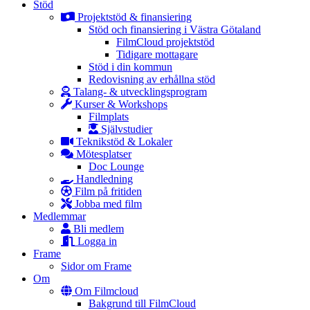
Stöd
Projektstöd & finansiering
Stöd och finansiering i Västra Götaland
FilmCloud projektstöd
Tidigare mottagare
Stöd i din kommun
Redovisning av erhållna stöd
Talang- & utvecklingsprogram
Kurser & Workshops
Filmplats
Självstudier
Teknikstöd & Lokaler
Mötesplatser
Doc Lounge
Handledning
Film på fritiden
Jobba med film
Medlemmar
Bli medlem
Logga in
Frame
Sidor om Frame
Om
Om Filmcloud
Bakgrund till FilmCloud