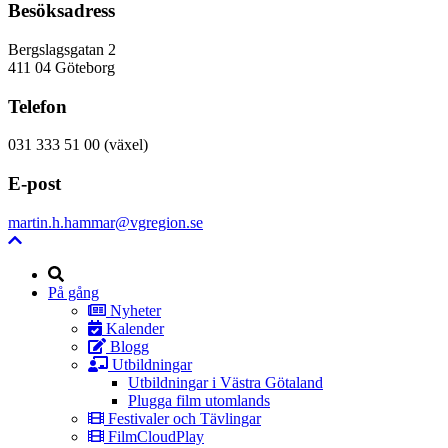
Besöksadress
Bergslagsgatan 2
411 04 Göteborg
Telefon
031 333 51 00 (växel)
E-post
martin.h.hammar@vgregion.se
Sök
På gång
Nyheter
Kalender
Blogg
Utbildningar
Utbildningar i Västra Götaland
Plugga film utomlands
Festivaler och Tävlingar
FilmCloudPlay