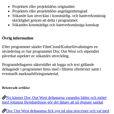
Projektets eller projektidéns originalitet
Projektets eller projektidéns angelägenhetsgrad
Sökande kan utvecklas i konstnärlig- och hantverksmässig
skicklighet genom att delta i programmet.
Sökandes konstnärliga och hantverksmässiga kunskap
Övrig information
Efter programmet sänder FilmCloud/Kulturförvaltningen en
utvärdering av hur programmet Doc Out West och stipendiet
påverkat aspekter av sökandes utveckling.
Programdeltagaren säkerställer att logga och text gällande
deltagande i programmet finns med i filmens eftertexter samt i
eventuellt marknadsföringsmaterial.
Relaterade artiklar
Nu känner Doc Out West deltagarna varandra bättre och mötet
med Johanna Bernhardsson gör det lättare att nå djupare samtal
Doc Out West deltagarna fick syn på sina processer och val med