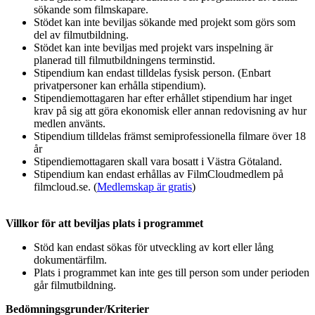
sökande som filmskapare.
Stödet kan inte beviljas sökande med projekt som görs som
del av filmutbildning.
Stödet kan inte beviljas med projekt vars inspelning är
planerad till filmutbildningens terminstid.
Stipendium kan endast tilldelas fysisk person. (Enbart
privatpersoner kan erhålla stipendium).
Stipendiemottagaren har efter erhållet stipendium har inget
krav på sig att göra ekonomisk eller annan redovisning av hur
medlen använts.
Stipendium tilldelas främst semiprofessionella filmare över 18
år
Stipendiemottagaren skall vara bosatt i Västra Götaland.
Stipendium kan endast erhållas av FilmCloudmedlem på
filmcloud.se. (
Medlemskap är gratis
)
Villkor för att beviljas plats i programmet
Stöd kan endast sökas för utveckling av kort eller lång
dokumentärfilm.
Plats i programmet kan inte ges till person som under perioden
går filmutbildning.
Bedömningsgrunder/Kriterier