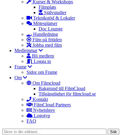
Kurser & Workshops
Filmplats
Självstudier
Teknikstöd & Lokaler
Mötesplatser
Doc Lounge
Handledning
Film på fritiden
Jobba med film
Medlemmar
Bli medlem
Logga in
Frame
Sidor om Frame
Om
Om Filmcloud
Bakgrund till FilmCloud
Tillgänglighet för filmcloud.se
Kontakt
FilmCloud Partners
Nyhetsbrev
Logotyp
FAQ
Sök
Sök