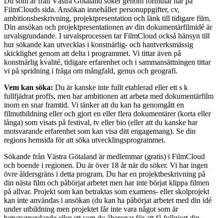
Du som är från Västra Götaland söker genom formulär här på
FilmClouds sida. Ansökan innehåller personuppgifter, cv,
ambitionsbeskrivning, projektpresentation och länk till tidigare film.
Din ansökan och projektpresentationen av din dokumentärfilmidé är
urvalsgrundande. I urvalsprocessen tar FilmCloud också hänsyn till
hur sökande kan utvecklas i konstnärlig- och hantverksmässig
skicklighet genom att delta i programmet. Vi tittar även på
konstnärlig kvalité, tidigare erfarenhet och i sammansättningen tittar
vi på spridning i fråga om mångfald, genus och geografi.
Vem kan söka:
Du är kanske inte fullt etablerad eller ett s k
fullfjädrat proffs, men har ambitionen att arbeta med dokumentärfilm
inom en snar framtid. Vi tänker att du kan ha genomgått en
filmutbildning eller och gjort en eller flera dokumentärer (korta eller
långa) som visats på festival, tv eller bio (eller att du kanske har
motsvarande erfarenhet som kan visa ditt engagemang). Se din
regions hemsida för att söka utvecklingsprogrammet.
Sökande från Västra Götaland är medlemmar (gratis) i FilmCloud
och boende i regionen. Du är över 18 år när du söker. Vi har ingen
övre åldersgräns i detta program. Du har en projektbeskrivning på
din nästa film och påbörjat arbetet men har inte börjat klippa filmen
på allvar. Projekt som kan betraktas som examens- eller skolprojekt
kan inte användas i ansökan (du kan ha påbörjat arbetet med din idé
under utbildning men projektet får inte vara något som är
betygsgrundande eller ett som du åberopar för att få fullgjort din