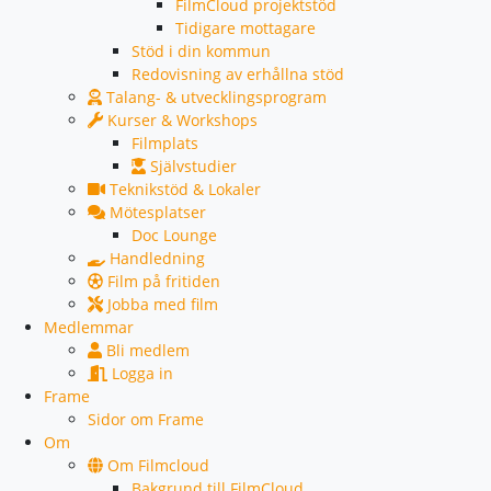
FilmCloud projektstöd
Tidigare mottagare
Stöd i din kommun
Redovisning av erhållna stöd
Talang- & utvecklingsprogram
Kurser & Workshops
Filmplats
Självstudier
Teknikstöd & Lokaler
Mötesplatser
Doc Lounge
Handledning
Film på fritiden
Jobba med film
Medlemmar
Bli medlem
Logga in
Frame
Sidor om Frame
Om
Om Filmcloud
Bakgrund till FilmCloud