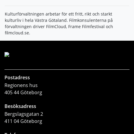
Kulturförvaltningen arbetar för ett fritt, rikt och starkt
kulturliv i hela Västra Götaland. Filmkonsulenterna på
förvaltningen driver FilmCloud, Frame Filmfestival och
filmcloud.se.
Postadress
Regionens hus
405 44 Göteborg
Besöksadress
Bergslagsgatan 2
411 04 Göteborg