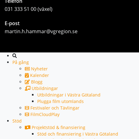
Telefon
031 333 51 00 (växel)
E-post
martin.h.hammar@vgregion.se
Sök
På gång
Nyheter
Kalender
Blogg
Utbildningar
Utbildningar i Västra Götaland
Plugga film utomlands
Festivaler och Tävlingar
FilmCloudPlay
Stöd
Projektstöd & finansiering
Stöd och finansiering i Västra Götaland